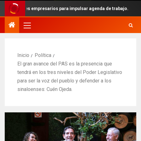
venes empresarios para impulsar agenda de trabajo.
CR
Inicio
Política
El gran avance del PAS es la presencia que
tendrá en los tres niveles del Poder Legislativo
para ser la voz del pueblo y defender a los
sinaloenses: Cuén Ojeda.