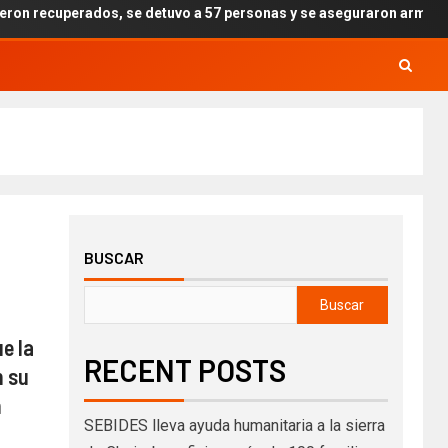
rados, se detuvo a 57 personas y se aseguraron armas, drogas y expl
BUSCAR
Buscar
e la
RECENT POSTS
n su
n
SEBIDES lleva ayuda humanitaria a la sierra