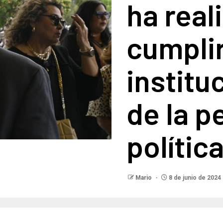
ha real
cumplir
institu
de la p
política
Mario
8 de junio de 2024