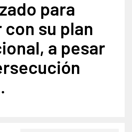
izado para
 con su plan
cional, a pesar
ersecución
.