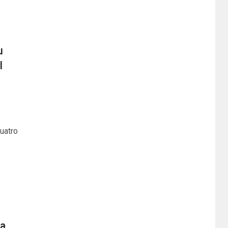
u
l
uatro
la