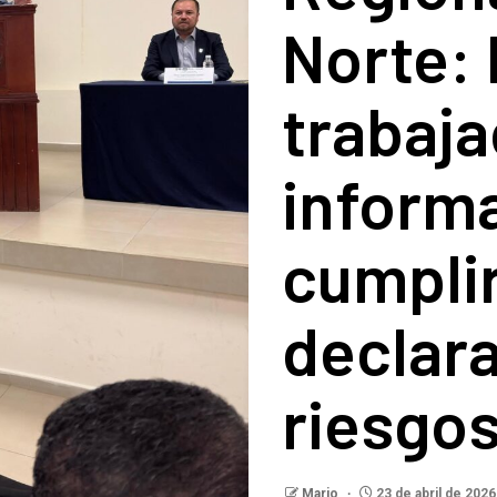
Norte: 
trabaja
inform
cumpli
declara
riesgos
Mario
23 de abril de 2026