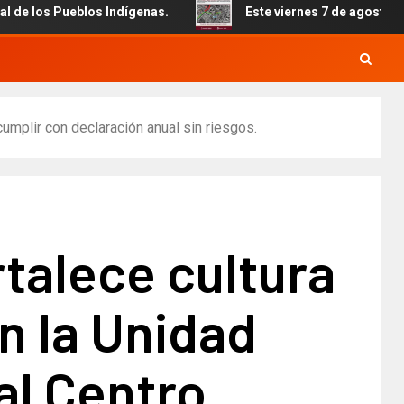
blos Indígenas.
Este viernes 7 de agosto inicia el cierr
cumplir con declaración anual sin riesgos.
talece cultura
en la Unidad
al Centro