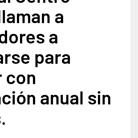
llaman a
dores a
arse para
r con
ción anual sin
.