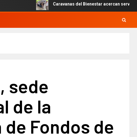
Caravanas del Bienestar acercan servicios gratui
, sede
l de la
n de Fondos de