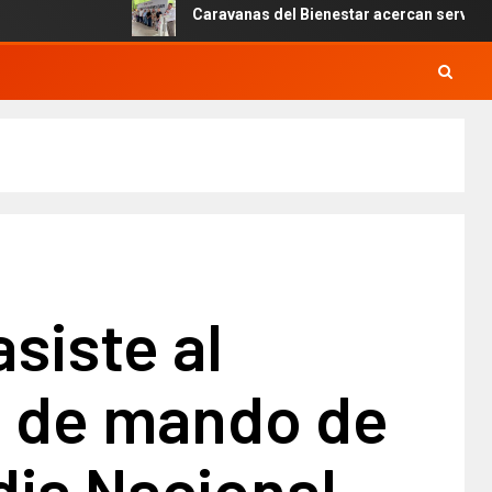
Caravanas del Bienestar acercan servicios gratui
siste al
 de mando de
dia Nacional