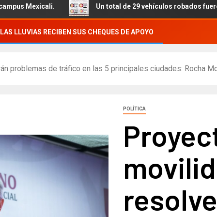
Un total de 29 vehículos robados fueron recuperados, se
LAS LLUVIAS RECIBEN SUS CHEQUES DE APOYO
án problemas de tráfico en las 5 principales ciudades: Rocha M
POLÍTICA
Proyec
movili
resolv