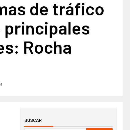
as de tráfico
5 principales
es: Rocha
24
BUSCAR