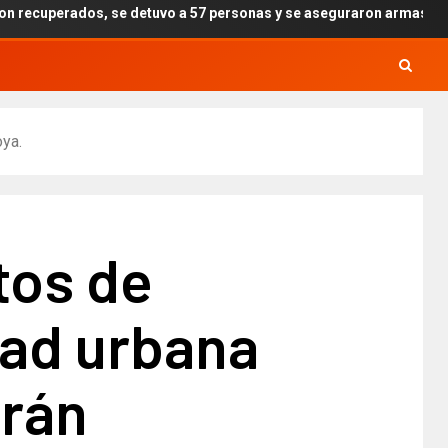
 detuvo a 57 personas y se aseguraron armas, drogas y explosivos po
oya.
tos de
dad urbana
erán