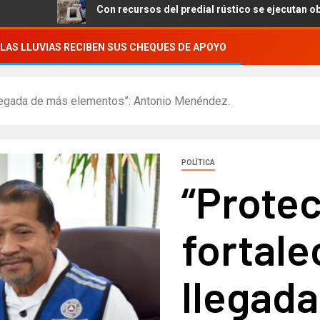
Con recursos del predial rústico se ejecutan obras en las 7 
LAS LLUVIAS RECIBEN SUS CHEQUES DE APOYO
a llegada de más elementos”: Antonio Menéndez.
POLÍTICA
“Protec
fortale
llegad