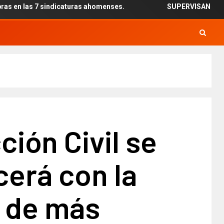
sindicaturas ahomenses.
SUPERVISAN INSTALACIÓN DE 
ción Civil se
cerá con la
a de más