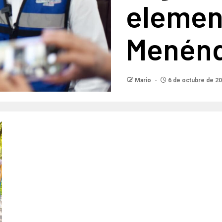
elemen
Menénd
Mario
6 de octubre de 2