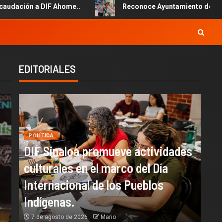
ome..
Reconoce Ayuntamiento de Ahome la labor del perso
EDITORIALES
POLÍTICA
DIF Sinaloa promueve actividades
culturales en el marco del Día
Internacional de los Pueblos
Indígenas.
7 de agosto de 2026
Mario