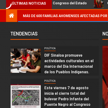
Puente Negro al Congreso del Estado
Club de Motos 360 L
ÚLTIMAS NOTICIAS
MÁS DE 600 FAMILIAS AHOMENSES AFECTADAS POR 
TENDENCIAS
NO
POLÍTICA
1
DIF Sinaloa promueve
actividades culturales en el
marco del Día Internacional
de los Pueblos Indígenas.
POLÍTICA
Este viernes 7 de agosto
2
inicia el cierre total del
bulevar Pedro Infante del
Puente Negro al Congreso