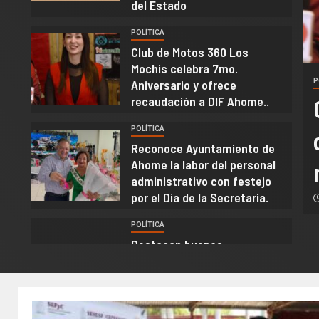
del Estado
POLÍTICA
3
Club de Motos 360 Los
Mochis celebra 7mo.
Aniversario y ofrece
P
recaudación a DIF Ahome..
 viernes 7 de agosto inicia el
POLÍTICA
re total del bulevar Pedro
4
Reconoce Ayuntamiento de
Ahome la labor del personal
nte del Puente Negro al
administrativo con festejo
por el Día de la Secretaria.
reso del Estado
POLÍTICA
sto de 2026
Mario
Destacan buenos
resultados del Operativo
5
Verano Seguro en mesa de
Construcción de Paz,
encabezada por la