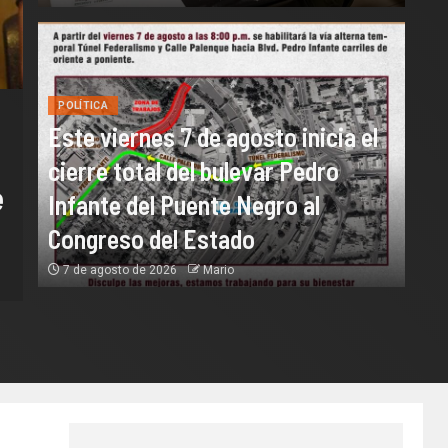
POLÍTICA
POLÍTICA
Este viernes 7 de agosto inicia el
Reconoce Ayuntamiento de
cierre total del bulevar Pedro
e
Ahome la labor del personal
Infante del Puente Negro al
administrativo con festejo po
Congreso del Estado
7 de agosto de 2026
Mario
Día de la Secretaria.
7 de agosto de 2026
Mario