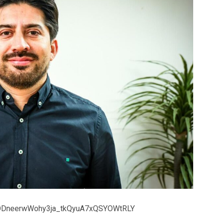
s/1ODneerwWohy3ja_tkQyuA7xQSYOWtRLY