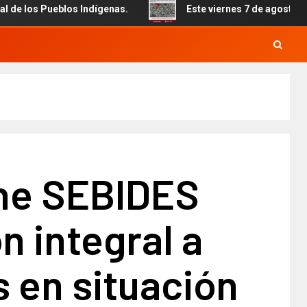
eblos Indígenas.
Este viernes 7 de agosto inicia el cier
ne SEBIDES
n integral a
s en situación