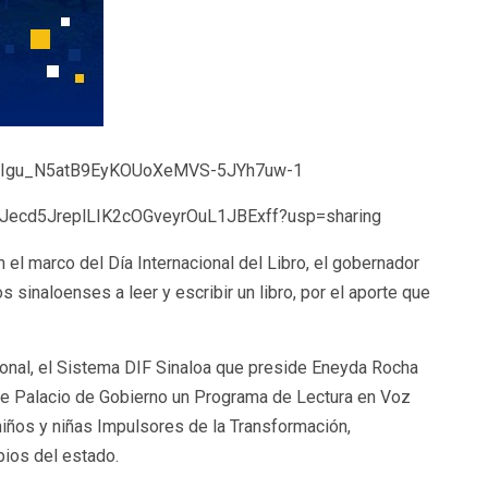
s/18Igu_N5atB9EyKOUoXeMVS-5JYh7uw-1
/1xJecd5JreplLIK2cOGveyrOuL1JBExff?usp=sharing
En el marco del Día Internacional del Libro, el gobernador
 sinaloenses a leer y escribir un libro, por el aporte que
onal, el Sistema DIF Sinaloa que preside Eneyda Rocha
de Palacio de Gobierno un Programa de Lectura en Voz
iños y niñas Impulsores de la Transformación,
pios del estado.