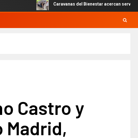
Caravanas del Bienestar acercan servicios gratui
no Castro y
 Madrid,