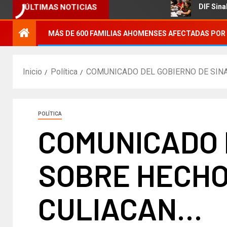
 agrícola.
DIF Sinaloa promue
ÚLTIMAS NOTICIAS
MÁS DE 600 FAMILIAS AHOMENSES AFECTADAS POR 
Inicio
Política
COMUNICADO DEL GOBIERNO DE SIN
POLÍTICA
COMUNICADO 
SOBRE HECHO
CULIACAN…