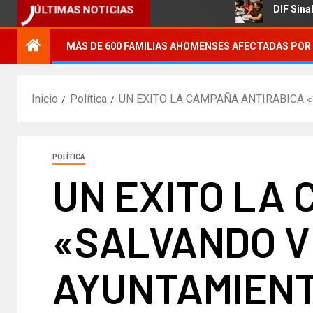
 agrícola.
DIF Sinaloa promue
ÚLTIMAS NOTICIAS
MÁS DE 600 FAMILIAS AHOMENSES AFECTADAS POR 
Inicio
Política
UN EXITO LA CAMPAÑA ANTIRABICA «
POLÍTICA
UN EXITO LA
«SALVANDO VI
AYUNTAMIEN