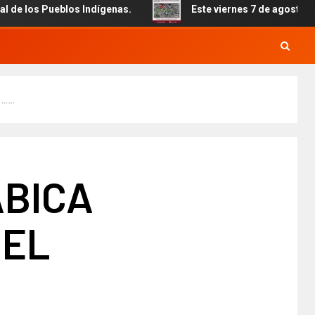
Pueblos Indígenas.
Este viernes 7 de agosto inicia el ci
…….
ABICA
 EL