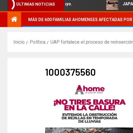
s a familias del Ejido 5 de Mayo.
JAPAMA r
ÚLTIMAS NOTICIAS
MÁS DE 600 FAMILIAS AHOMENSES AFECTADAS POR 
Inicio
Política
UAP fortalece el proceso de reinserció
1000375560