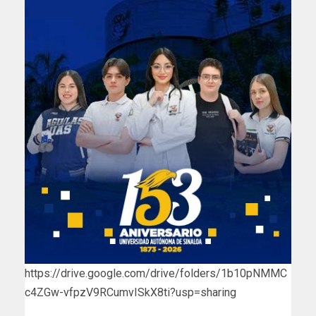
https://drive.google.com/drive/folders/1b10pNMMC
c4ZGw-vfpzV9RCumvISkX8ti?usp=sharing