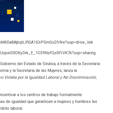
/1mMK0a8AjbqtLIfiGA1lOrPGmGs2fr9re?usp=drive_link
rs/1SUcpwSRDKyDrk_E_1O39NzfQsRFrVK7k?usp=sharing
 Gobierno del Estado de Sinaloa, a través de la Secretaría
omía y la Secretaría de las Mujeres, lanza la
ivo Violeta por la Igualdad Laboral y No Discriminación,
incentivar a los centros de trabajo formalmente
cas de igualdad que garanticen a mujeres y hombres las
bito laboral.