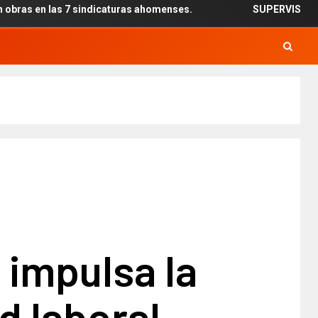
s 7 sindicaturas ahomenses.
SUPERVISAN INSTALACIÓN 
 impulsa la
d laboral.