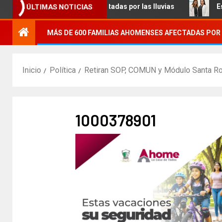
ás de 100 familias afectadas por las lluvias
Estudiantes
ÚLTIMAS NOTICIAS
MÁS DE 600 FAMILIAS AHOMENSES AFECTADAS POR 
Inicio
Política
Retiran SOP, COMUN y Módulo Santa Ros
1000378901