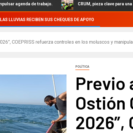
a de trabajo.
CRUM, pieza clave para una atención médi
LAS LLUVIAS RECIBEN SUS CHEQUES DE APOYO
o 2026”, COEPRISS refuerza controles en los moluscos y manipula
POLÍTICA
Previo a
Ostión 
2026”,