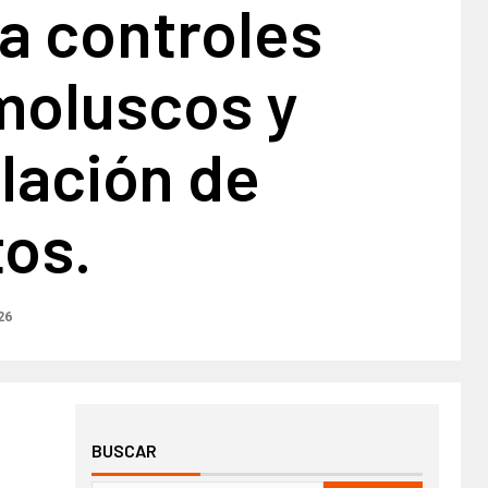
a controles
moluscos y
lación de
tos.
26
BUSCAR