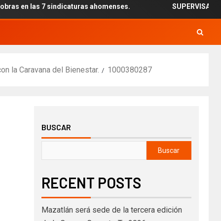
n las 7 sindicaturas ahomenses.
SUPERVISAN INSTALAC
n la Caravana del Bienestar.
1000380287
BUSCAR
Buscar
RECENT POSTS
Mazatlán será sede de la tercera edición