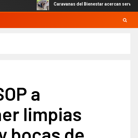
Caravanas del Bienestar acercan servicios gratuit
SOP a
er limpias
s y bocas de