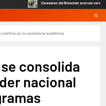
Caravanas del Bienestar acercan servicios gratui
 reafirma así su excelencia académica.
 se consolida
der nacional
gramas