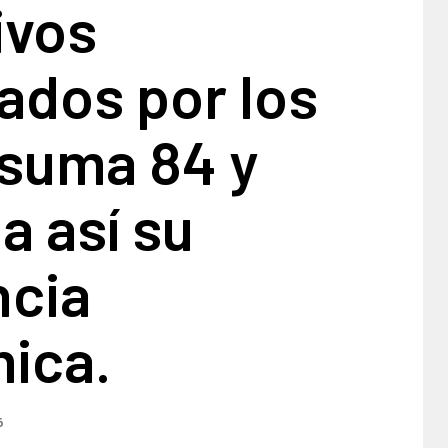
ivos
ados por los
 suma 84 y
a así su
ncia
ica.
6