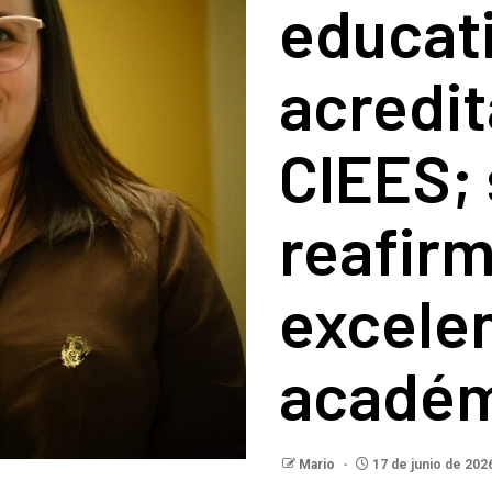
educat
acredit
CIEES;
reafirm
excele
académ
Mario
17 de junio de 202