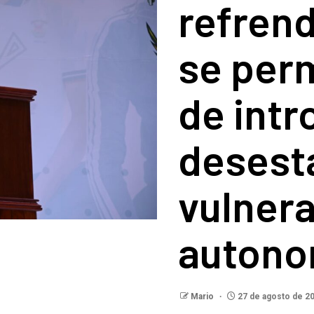
refren
se perm
de intr
desesta
vulnera
autono
Mario
27 de agosto de 2