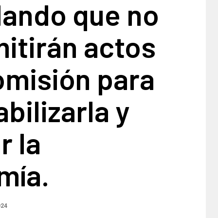
dando que no
itirán actos
omisión para
bilizarla y
r la
mía.
024