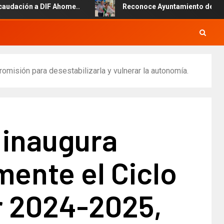
Ahome..
Reconoce Ayuntamiento de Ahome la labor del per
omisión para desestabilizarla y vulnerar la autonomía.
 inaugura
ente el Ciclo
r 2024-2025,