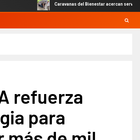
Caravanas del Bienestar acercan servicios gratui
 refuerza
gia para
r más de mil