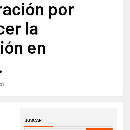
ración por
cer la
ión en
.
025
BUSCAR