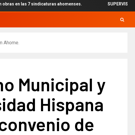
as 7 sindicaturas ahomenses.
SUPERVISAN INSTALACIÓN
en Ahome.
o Municipal y
sidad Hispana
 convenio de