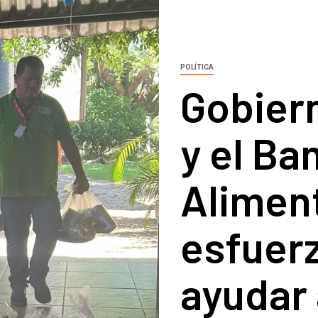
POLÍTICA
Gobier
y el Ba
Alimen
esfuer
ayudar 