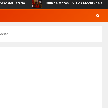
tado
Club de Motos 360 Los Mochis celebra 7mo. Anivers
basto