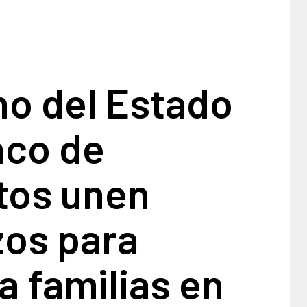
no del Estado
nco de
tos unen
zos para
a familias en