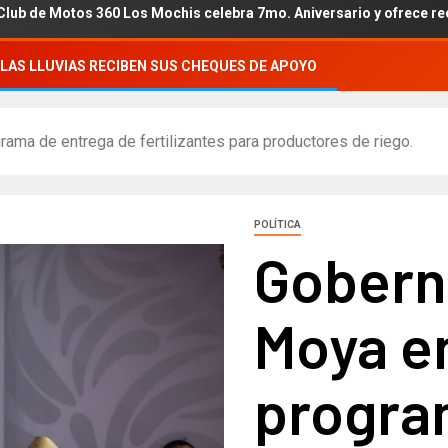
0 Los Mochis celebra 7mo. Aniversario y ofrece recaudación a DIF 
LAS LLUVIAS RECIBEN SUS CHEQUES DE APOYO
ma de entrega de fertilizantes para productores de riego.
POLÍTICA
Gobern
Moya e
progra