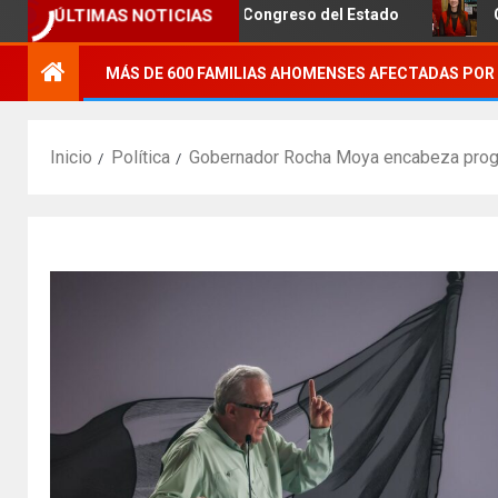
ÚLTIMAS NOTICIAS
el Puente Negro al Congreso del Estado
Club de Motos 36
MÁS DE 600 FAMILIAS AHOMENSES AFECTADAS POR 
Inicio
Política
Gobernador Rocha Moya encabeza progra