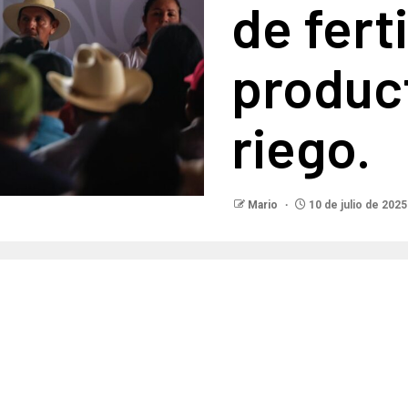
de fert
produc
riego.
Mario
10 de julio de 2025