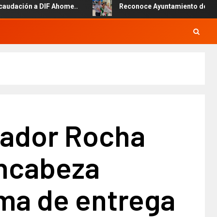
Ahome..
Reconoce Ayuntamiento de Ahome la labor del pe
ador Rocha
ncabeza
ma de entrega