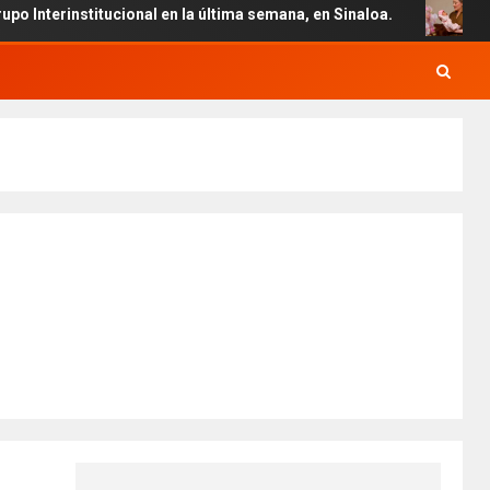
cional en la última semana, en Sinaloa.
Conmemora la g