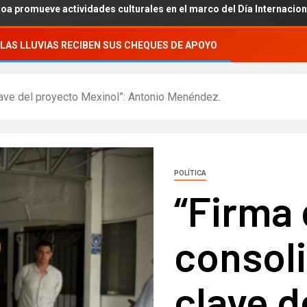
ctividades culturales en el marco del Día Internacional de los Pue
LAS LLUVIAS RECIBEN SUS CHEQUES DE APOYO
lave del proyecto Mexinol”: Antonio Menéndez.
POLÍTICA
“Firma 
consol
clave d