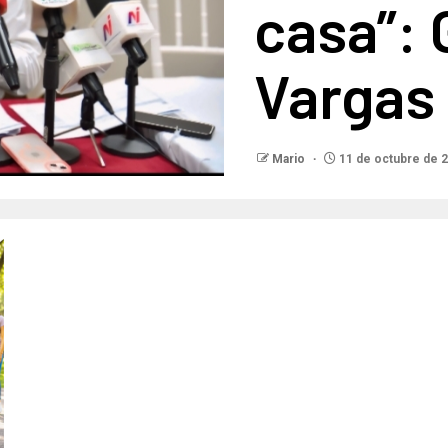
casa”:
Vargas
Mario
11 de octubre de 