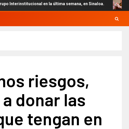
ional en la última semana, en Sinaloa.
Conmemora la go
mos riesgos,
a donar las
que tengan en