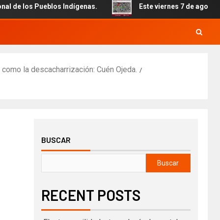
 los Pueblos Indígenas.
Este viernes 7 de agosto inicia 
 como la descacharrización: Cuén Ojeda.
BUSCAR
Buscar
RECENT POSTS