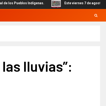
blos Indígenas.
Este viernes 7 de agosto inicia el cierr
as lluvias”: