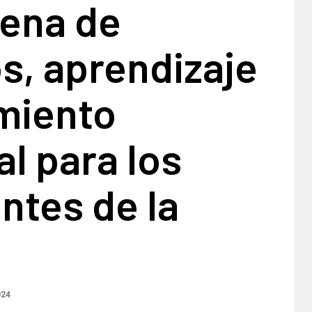
lena de
s, aprendizaje
imiento
l para los
ntes de la
024