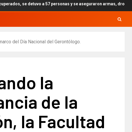
o a 57 personas y se aseguraron armas, drogas y explosivos por el 
marco del Día Nacional del Gerontólogo.
ando la
ncia de la
n, la Facultad