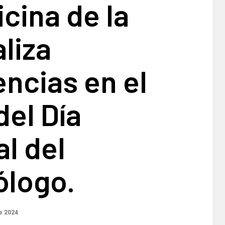
cina de la
liza
ncias en el
el Día
l del
ólogo.
e 2024