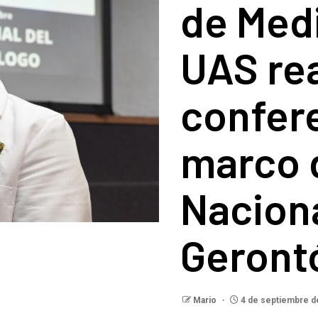
de Medi
UAS rea
confere
marco d
Naciona
Geront
Mario
4 de septiembre d