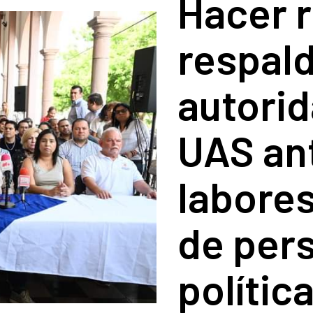
Hacer 
respald
autorid
UAS ant
labores
de per
polític