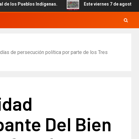
blos Indígenas.
Este viernes 7 de agosto inicia el cierr
días de persecución política por parte de los Tres
idad
pante Del Bien