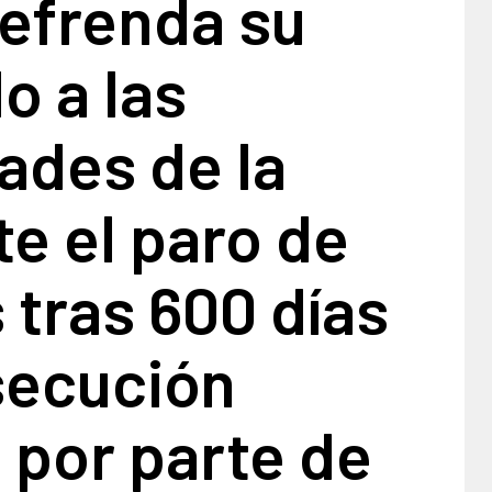
refrenda su
o a las
ades de la
e el paro de
 tras 600 días
secución
a por parte de