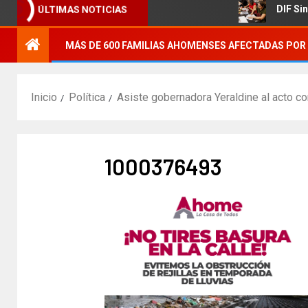
ógica agrícola.
DIF Sinaloa pr
ÚLTIMAS NOTICIAS
MÁS DE 600 FAMILIAS AHOMENSES AFECTADAS POR 
Inicio
Política
Asiste gobernadora Yeraldine al acto c
1000376493