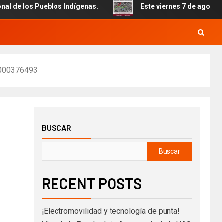
 los Pueblos Indígenas.
Este viernes 7 de agosto inicia 
000376493
BUSCAR
Buscar
RECENT POSTS
¡Electromovilidad y tecnología de punta!