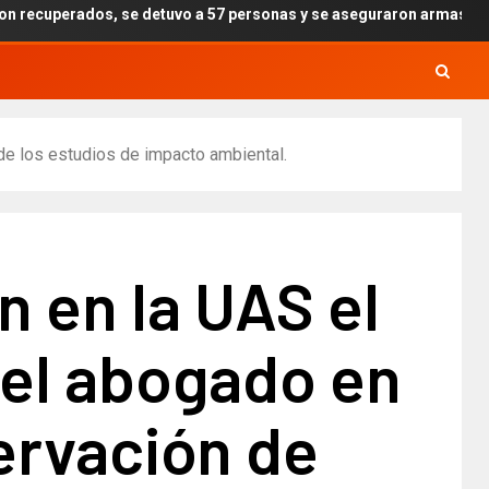
 detuvo a 57 personas y se aseguraron armas, drogas y explosivos p
 de los estudios de impacto ambiental.
n en la UAS el
del abogado en
ervación de