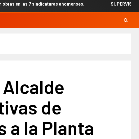
 7 sindicaturas ahomenses.
SUPERVISAN INSTALACIÓN D
 Alcalde
tivas de
 a la Planta