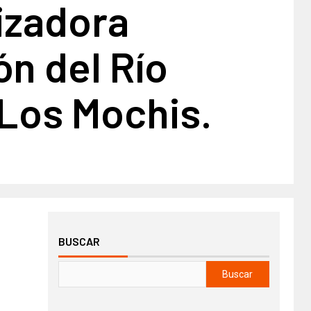
izadora
n del Río
 Los Mochis.
BUSCAR
Buscar