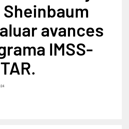
a Sheinbaum
aluar avances
ograma IMSS-
TAR.
024