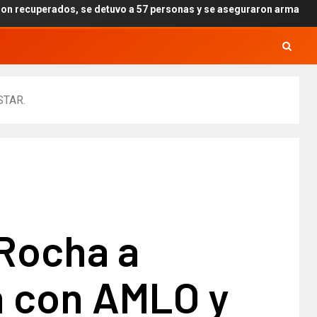
tuvo a 57 personas y se aseguraron armas, drogas y explosivos por 
STAR.
Rocha a
n con AMLO y