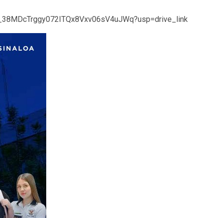
s/1i_38MDcTrggy072ITQx8Vxv06sV4uJWq?usp=drive_link