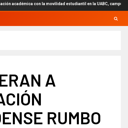
con la movilidad estudiantil en la UABC, campus Mexicali.
ERAN A
ACIÓN
OENSE RUMBO