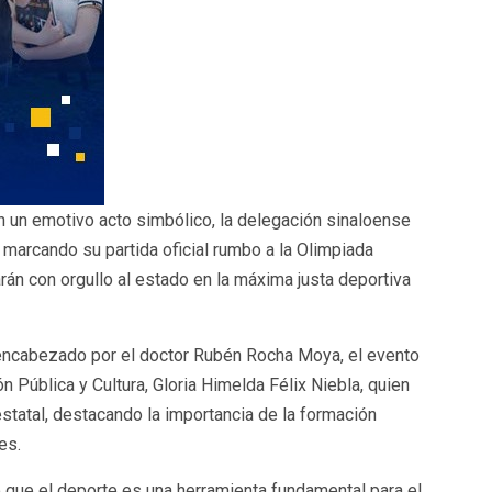
 En un emotivo acto simbólico, la delegación sinaloense
marcando su partida oficial rumbo a la Olimpiada
n con orgullo al estado en la máxima justa deportiva
 encabezado por el doctor Rubén Rocha Moya, el evento
n Pública y Cultura, Gloria Himelda Félix Niebla, quien
statal, destacando la importancia de la formación
es.
ó que el deporte es una herramienta fundamental para el