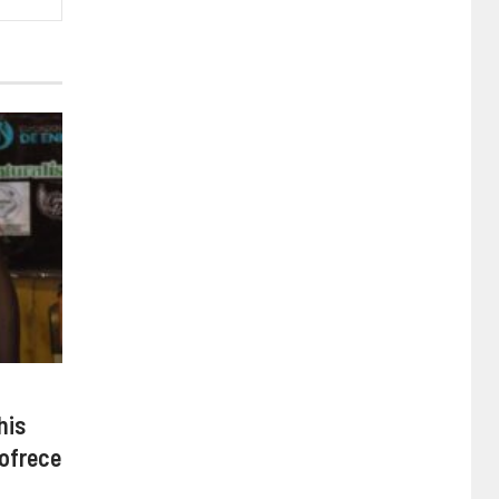
his
 ofrece