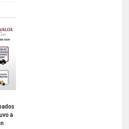
obados
uvo a
on