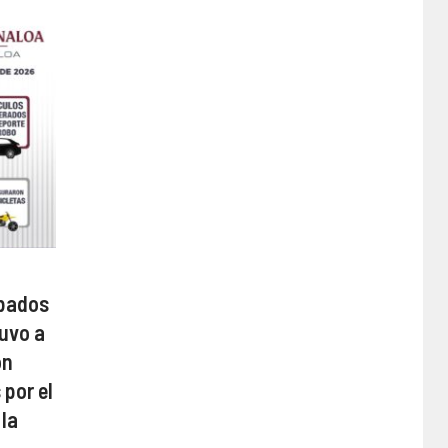
obados
uvo a
on
 por el
 la