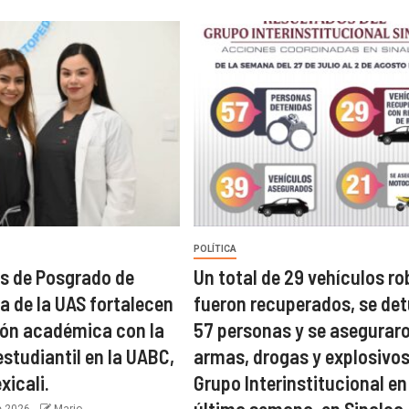
POLÍTICA
s de Posgrado de
Un total de 29 vehículos r
a de la UAS fortalecen
fueron recuperados, se det
ón académica con la
57 personas y se asegurar
studiantil en la UABC,
armas, drogas y explosivos
icali.
Grupo Interinstitucional en
última semana, en Sinaloa.
e 2026
Mario